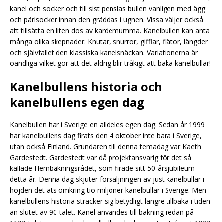
kanel och socker och till sist penslas bullen vanligen med ägg
och pärlsocker innan den gräddas i ugnen. Vissa väljer också
att tillsätta en liten dos av kardemumma. Kanelbullen kan anta
många olika skepnader. Knutar, snurror, gifflar, flätor, längder
och självfallet den klassiska kanelsnäckan. Variationerna är
oändliga vilket gör att det aldrig blir tråkigt att baka kanelbullar!
Kanelbullens historia och
kanelbullens egen dag
Kanelbullen har i Sverige en alldeles egen dag. Sedan år 1999
har kanelbullens dag firats den 4 oktober inte bara i Sverige,
utan också Finland. Grundaren till denna temadag var Kaeth
Gardestedt. Gardestedt var då projektansvarig för det så
kallade Hembakningsrådet, som firade sitt 50-årsjubileum
detta år. Denna dag skjuter försäljningen av just kanelbullar i
höjden det äts omkring tio miljoner kanelbullar i Sverige. Men
kanelbullens historia sträcker sig betydligt längre tillbaka i tiden
än slutet av 90-talet. Kanel användes till bakning redan på