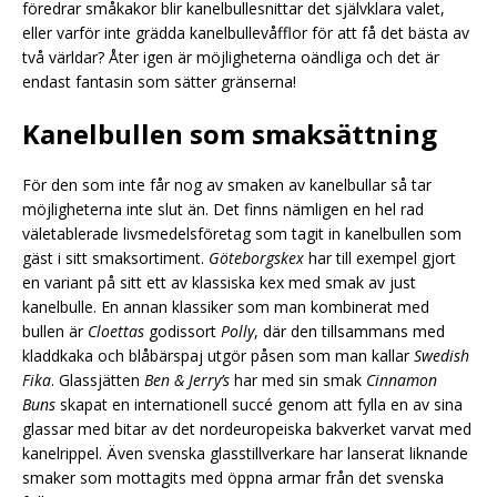
föredrar småkakor blir kanelbullesnittar det självklara valet,
eller varför inte grädda kanelbullevåfflor för att få det bästa av
två världar? Åter igen är möjligheterna oändliga och det är
endast fantasin som sätter gränserna!
Kanelbullen som smaksättning
För den som inte får nog av smaken av kanelbullar så tar
möjligheterna inte slut än. Det finns nämligen en hel rad
väletablerade livsmedelsföretag som tagit in kanelbullen som
gäst i sitt smaksortiment.
Göteborgskex
har till exempel gjort
en variant på sitt ett av klassiska kex med smak av just
kanelbulle. En annan klassiker som man kombinerat med
bullen är
Cloettas
godissort
Polly
, där den tillsammans med
kladdkaka och blåbärspaj utgör påsen som man kallar
Swedish
Fika
. Glassjätten
Ben & Jerry’s
har med sin smak
Cinnamon
Buns
skapat en internationell succé genom att fylla en av sina
glassar med bitar av det nordeuropeiska bakverket varvat med
kanelrippel. Även svenska glasstillverkare har lanserat liknande
smaker som mottagits med öppna armar från det svenska