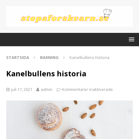
STARTSIDA
BAKNING
Kanelbullens historia
Kanelbullens historia
juli 17, 2021
admin
Kommentarer inaktiverade