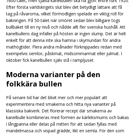
1600-talet, men själva kanelbullen ska ha gjort entré runt 1920.
Efter första världskrigets slut blev det betydligt lättare att få
tag på råvarorna, vilket förmodligen spelade en viktig roll för
bakningen. På 50-talet när smöret sedan blev billigare togs
bullbaket till en ny nivå och nådde allt fler svenska hushåll. Att
kanelbullens dag infaller på hösten är ingen slump. Det är helt
enkelt för att denna inte ska hamna i skymundan för andra
mathögtider. Flera andra månader förknippades redan med
exempelvis semlor, påskmat, midsommarmat eller julmat. I
oktober fick kanelbullen själv stå i rampljuset.
Moderna varianter på den
folkkära bullen
På senare tid har det blivit mer och mer populärt att
experimentera med smakerna och hitta nya varianter på
klassiska bakverk. Det florerar recept där smakerna av
kanelbulle kombineras med formen av kärleksmums och bakas
i långpanna eller delas på mitten för att sedan fyllas med
mandelmassa och vispad grädde, likt en semla. För den som