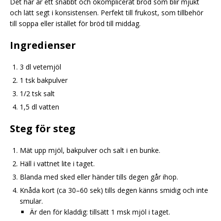
Det här är ett snabbt och okomplicerat bröd som blir mjukt
och lätt segt i konsistensen. Perfekt till frukost, som tillbehör
till soppa eller istället för bröd till middag.
Ingredienser
3 dl vetemjöl
1 tsk bakpulver
1/2 tsk salt
1,5 dl vatten
Steg för steg
Mät upp mjöl, bakpulver och salt i en bunke.
Häll i vattnet lite i taget.
Blanda med sked eller händer tills degen går ihop.
Knåda kort (ca 30–60 sek) tills degen känns smidig och inte
smular.
Är den för kladdig: tillsätt 1 msk mjöl i taget.