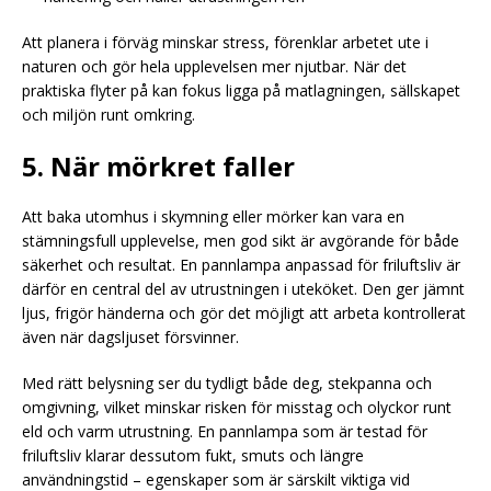
Att planera i förväg minskar stress, förenklar arbetet ute i
naturen och gör hela upplevelsen mer njutbar. När det
praktiska flyter på kan fokus ligga på matlagningen, sällskapet
och miljön runt omkring.
5. När mörkret faller
Att baka utomhus i skymning eller mörker kan vara en
stämningsfull upplevelse, men god sikt är avgörande för både
säkerhet och resultat. En pannlampa anpassad för friluftsliv är
därför en central del av utrustningen i uteköket. Den ger jämnt
ljus, frigör händerna och gör det möjligt att arbeta kontrollerat
även när dagsljuset försvinner.
Med rätt belysning ser du tydligt både deg, stekpanna och
omgivning, vilket minskar risken för misstag och olyckor runt
eld och varm utrustning. En pannlampa som är testad för
friluftsliv klarar dessutom fukt, smuts och längre
användningstid – egenskaper som är särskilt viktiga vid