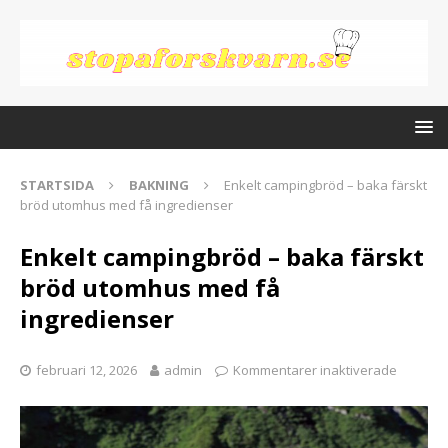
STARTSIDA
BAKNING
Enkelt campingbröd – baka färskt
bröd utomhus med få ingredienser
Enkelt campingbröd – baka färskt
bröd utomhus med få
ingredienser
februari 12, 2026
admin
Kommentarer inaktiverade