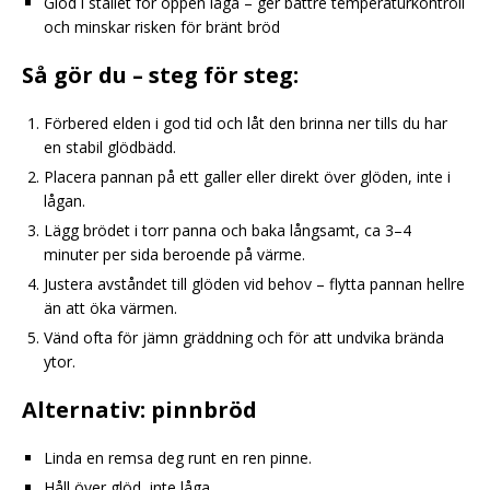
Glöd i stället för öppen låga – ger bättre temperaturkontroll
och minskar risken för bränt bröd
Så gör du – steg för steg:
Förbered elden i god tid och låt den brinna ner tills du har
en stabil glödbädd.
Placera pannan på ett galler eller direkt över glöden, inte i
lågan.
Lägg brödet i torr panna och baka långsamt, ca 3–4
minuter per sida beroende på värme.
Justera avståndet till glöden vid behov – flytta pannan hellre
än att öka värmen.
Vänd ofta för jämn gräddning och för att undvika brända
ytor.
Alternativ: pinnbröd
Linda en remsa deg runt en ren pinne.
Håll över glöd, inte låga.